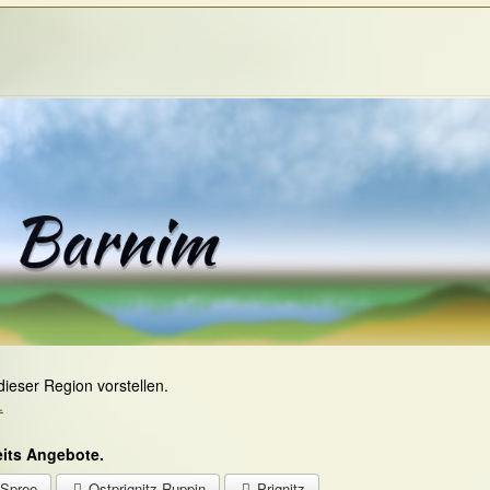
 dieser Region vorstellen.
.
eits Angebote.
-Spree
Ostprignitz-Ruppin
Prignitz