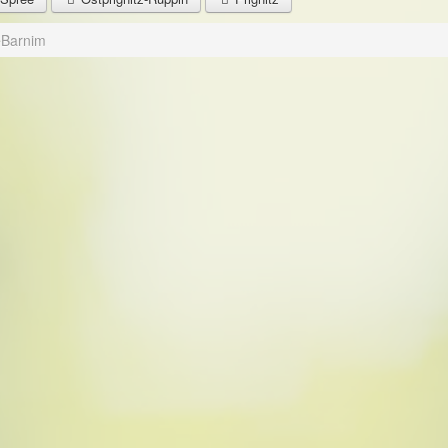
e
Barnim