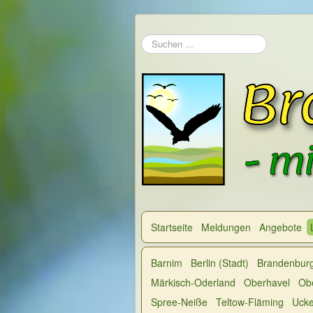
Suchen
...
Startseite
Meldungen
Angebote
Barnim
Berlin (Stadt)
Brandenburg
Märkisch-Oderland
Oberhavel
Obe
Spree-Neiße
Teltow-Fläming
Uck