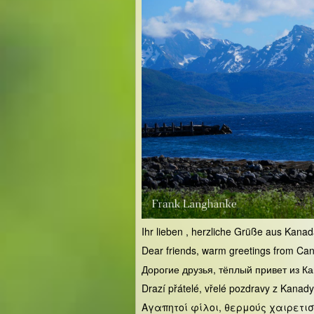
Ihr lieben , herzliche Grüße aus Kana
Dear friends, warm greetings from Ca
Дорогие друзья, тёплый привет из К
Drazí přátelé, vřelé pozdravy z Kanady
Αγαπητοί φίλοι, θερμούς χαιρετισ