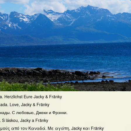
da. Herzlichst Eure Jacky & Fränky
nada. Love, Jacky & Fränky
анады. С любовью, Джеки и Фрэнки.
. S láskou, Jacky a Fränky
μούς από τον Καναδά. Με αγάπη, Jacky και Fränky