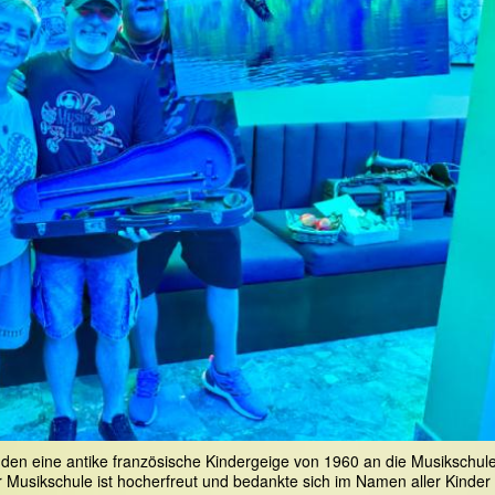
den eine antike französische Kindergeige von 1960 an die Musikschul
r Musikschule ist hocherfreut und bedankte sich im Namen aller Kinder