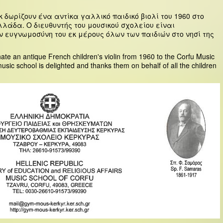
νκ δωρίζουν ένα αντίκα γαλλικό παιδικό βιολί του 1960 στο
λάδα. Ο διευθυντής του μουσικού σχολείου είναι
 ευγνωμοσύνη του εκ μέρους όλων των παιδιών στο νησί της
te an antique French children's violin from 1960 to the Corfu Music
usic school is delighted and thanks them on behalf of all the children