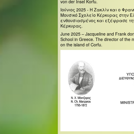
von der Insel Korfu.
Ιούνιος 2025 - Η Ζακλίν και ο Φρα
Μουσικό Σχολείο Κέρκυρας στην Ελ
ενθουσιασμένος και εξέφρασε την
Κέρκυρας.
June 2025 – Jacqueline and Frank dona
School in Greece. The director of the m
on the island of Corfu.